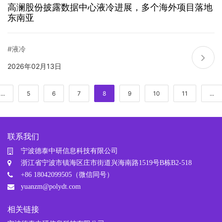
高澜股份披露数据中心液冷进展，多个海外项目落地
东南亚
#液冷
2026年02月13日
...
5
6
7
8
9
10
11
...
联系我们
宁波德泰中研信息科技有限公司
浙江省宁波市镇海区庄市街道兴海南路1519号B栋B2-518
+86 18042099505（微信同号）
yuanzm@polydt.com
相关链接